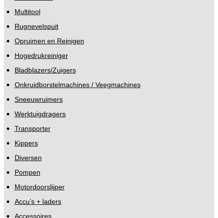
Multitool
Rugnevelspuit
Opruimen en Reinigen
Hogedrukreiniger
Bladblazers/Zuigers
Onkruidborstelmachines / Veegmachines
Sneeuwruimers
Werktuigdragers
Transporter
Kippers
Diversen
Pompen
Motordoorslijper
Accu’s + laders
Accessoires