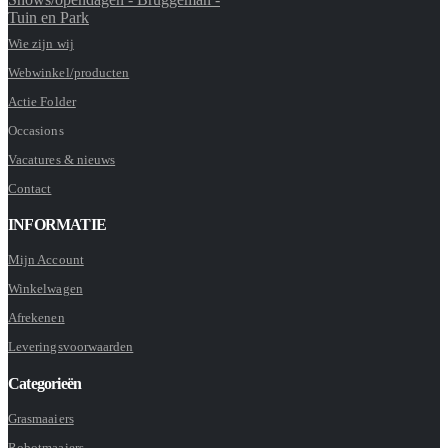
Tuin en Park
Wie zijn wij
Webwinkel/producten
Actie Folder
Occasions
Vacatures & nieuws
Contact
INFORMATIE
Mijn Account
Winkelwagen
Afrekenen
Leveringsvoorwaarden
Categorieën
Grasmaaiers
Robotmaaiers