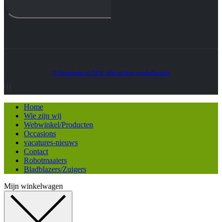
© Heatmedia.nl 2024. Alle rechten voorbehouden
Home
Wie zijn wij
Webwinkel/Producten
Occasions
vacatures-nieuws
Contact
Robotmaaiers
Bladblazers/Zuigers
Mijn winkelwagen