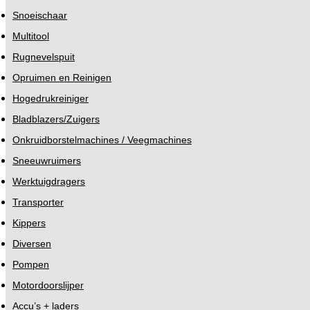
Snoeischaar
Multitool
Rugnevelspuit
Opruimen en Reinigen
Hogedrukreiniger
Bladblazers/Zuigers
Onkruidborstelmachines / Veegmachines
Sneeuwruimers
Werktuigdragers
Transporter
Kippers
Diversen
Pompen
Motordoorslijper
Accu’s + laders