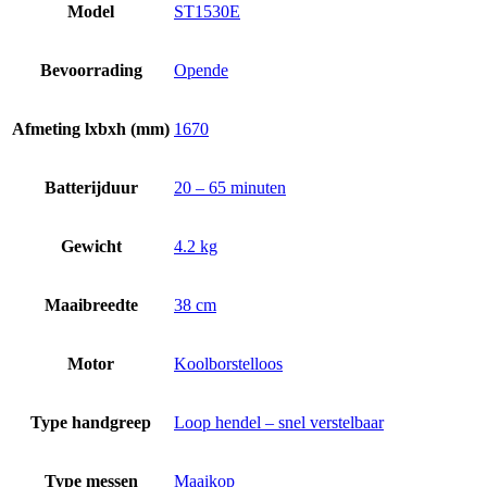
Model
ST1530E
Bevoorrading
Opende
Afmeting lxbxh (mm)
1670
Batterijduur
20 – 65 minuten
Gewicht
4.2 kg
Maaibreedte
38 cm
Motor
Koolborstelloos
Type handgreep
Loop hendel – snel verstelbaar
Type messen
Maaikop