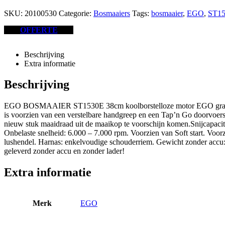
SKU:
20100530
Categorie:
Bosmaaiers
Tags:
bosmaaier
,
EGO
,
ST1
OFFERTE
Beschrijving
Extra informatie
Beschrijving
EGO BOSMAAIER ST1530E 38cm koolborstelloze motor EGO grastrimm
is voorzien van een verstelbare handgreep en een Tap’n Go doorvoers
nieuw stuk maaidraad uit de maaikop te voorschijn komen.Snijcapacite
Onbelaste snelheid: 6.000 – 7.000 rpm. Voorzien van Soft start. Voor
lushendel. Harnas: enkelvoudige schouderriem. Gewicht zonder accu:
geleverd zonder accu en zonder lader!
Extra informatie
Merk
EGO