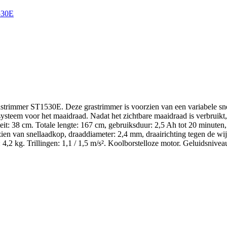
530E
er ST1530E. Deze grastrimmer is voorzien van een variabele snel
ysteem voor het maaidraad. Nadat het zichtbare maaidraad is verbruikt
it: 38 cm. Totale lengte: 167 cm, gebruiksduur: 2,5 Ah tot 20 minuten,
zien van snellaadkop, draaddiameter: 2,4 mm, draairichting tegen de wi
 4,2 kg. Trillingen: 1,1 / 1,5 m/s². Koolborstelloze motor. Geluidsn