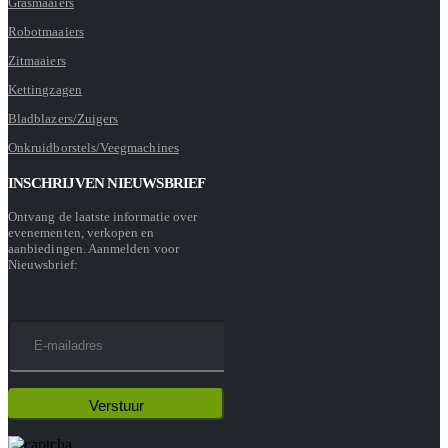
Grasmaaiers
Robotmaaiers
Zitmaaiers
Kettingzagen
Bladblazers/Zuigers
Onkruidborstels/Veegmachines
INSCHRIJVEN NIEUWSBRIEF
Ontvang de laatste informatie over
evenementen, verkopen en
aanbiedingen. Aanmelden voor
Nieuwsbrief: