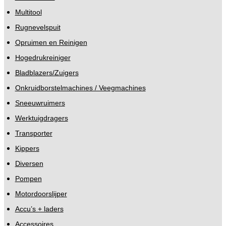
Multitool
Rugnevelspuit
Opruimen en Reinigen
Hogedrukreiniger
Bladblazers/Zuigers
Onkruidborstelmachines / Veegmachines
Sneeuwruimers
Werktuigdragers
Transporter
Kippers
Diversen
Pompen
Motordoorslijper
Accu’s + laders
Accessoires