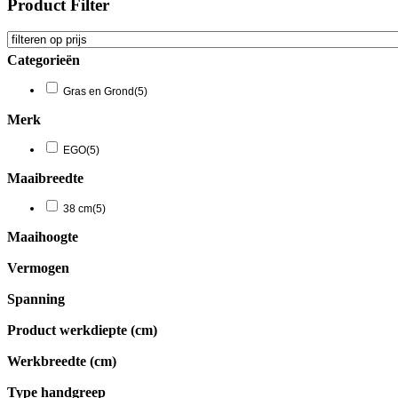
Product Filter
Categorieën
Gras en Grond
(5)
Merk
EGO
(5)
Maaibreedte
38 cm
(5)
Maaihoogte
Vermogen
Spanning
Product werkdiepte (cm)
Werkbreedte (cm)
Type handgreep