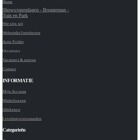
Home
Shows/opendagen - Bruggeman -
Tuin en Park
Wie zijn wij
Webwinkel/producten
Actie Folder
Occasions
Vacatures & nieuws
Contact
INFORMATIE
Mijn Account
Winkelwagen
Afrekenen
Leveringsvoorwaarden
Categorieën