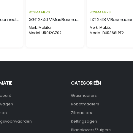
BOSMAAIERS
BOSMAAIERS
36 V Bosmaaier connector type D-greep
XGT 2×40 V Max Bosmaaier U-greep
Merk: Makita
Merk: Makita
Model: UR012GZ02
Model: DUR368LPT2
MATIE
CATEGORIEËN
ccount
Grasmaaiers
lwagen
Robotmaaiers
nen
Zitmaaiers
ngsvoorwaarden
Kettingzagen
Bladblazers/Zuigers