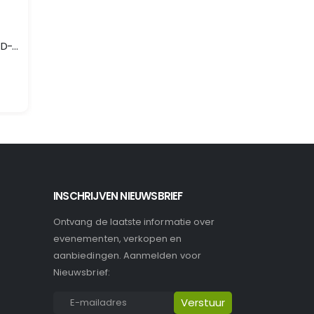
BOSMAAIERS
BOSMAAIERS
LXT 2×18 V Bosmaaier D-greep
EGO Bosmaaaier BC3800E-F
XGT 40 V Max Bosmaaier U-greep
Merk: EGO
Merk: Makita
Model: Bosmaaaier
Model: UR006GM101
BC3800E-F
INSCHRIJVEN NIEUWSBRIEF
Ontvang de laatste informatie over
evenementen, verkopen en
aanbiedingen. Aanmelden voor
Nieuwsbrief: