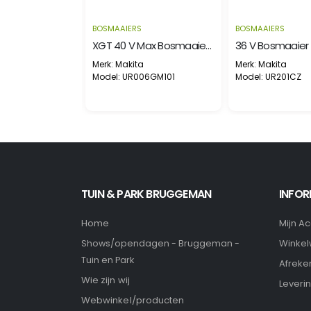
BOSMAAIERS
BOSMAAIERS
EGO Bosmaaaier BC3800E-F
XGT 40 V Max Bosmaaier U-greep
Merk: Makita
Merk: Makita
maaaier
Model: UR006GM101
Model: UR201CZ
TUIN & PARK BRUGGEMAN
INFOR
Home
Mijn A
Winke
Shows/opendagen - Bruggeman -
Tuin en Park
Afreke
Wie zijn wij
Leveri
Webwinkel/producten