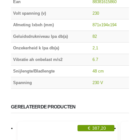
Ean
88381615860
Volt spanning (v)
230
Afmeting lxbxh (mm)
871x194x194
Geluidsdrukniveau lpa db(a)
82
Onzekerheid k lpa db(a)
2,1
Vibratie ah onbelast m/s2
6.7
Snijlengte/Bladlengte
48 cm
Spanning
230 V
GERELATEERDE PRODUCTEN
€
387,20