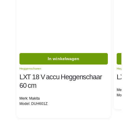
In winkelwagen
Heggenscharen
Heggensch
LXT 18 V accu Heggenschaar
LXT 
60 cm
Merk: Mak
Model: 
Merk: Makita
Model: DUH601Z