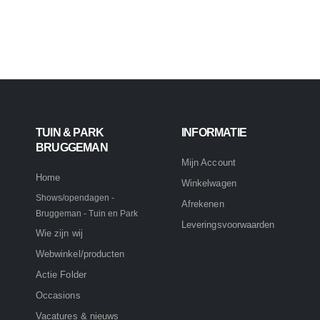
TUIN & PARK
INFORMATIE
BRUGGEMAN
Mijn Account
Home
Winkelwagen
Shows/opendagen -
Afrekenen
Bruggeman - Tuin en Park
Leveringsvoorwaarden
Wie zijn wij
Webwinkel/producten
Actie Folder
Occasions
Vacatures & nieuws