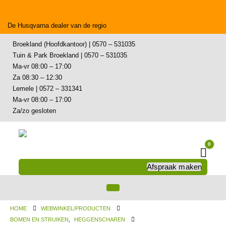
De Husqvarna dealer van de regio
Broekland (Hoofdkantoor) | 0570 – 531035
Tuin & Park Broekland | 0570 – 531035
Ma-vr 08:00 – 17:00
Za 08:30 – 12:30
Lemele | 0572 – 331341
Ma-vr 08:00 – 17:00
Za/zo gesloten
0
Wink
Afspraak maken
HOME
WEBWINKEL/PRODUCTEN
BOMEN EN STRUIKEN
,
HEGGENSCHAREN