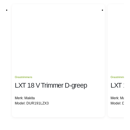
Grastrimmers
Grastrimmers
LXT 18 V Trimmer D-greep
LXT 18
Merk: Makita
Merk: Makit
Model: DUR191LZX3
Model: DU