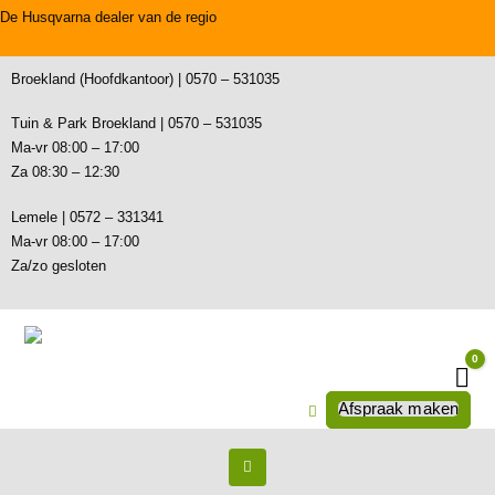
De Husqvarna dealer van de regio
Broekland (Hoofdkantoor) | 0570 – 531035
Tuin & Park Broekland | 0570 – 531035
Ma-vr 08:00 – 17:00
Za 08:30 – 12:30
Lemele | 0572 – 331341
Ma-vr 08:00 – 17:00
Za/zo gesloten
0
Wi
Afspraak maken