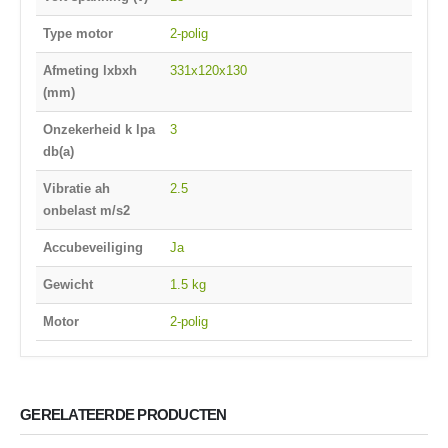
Type motor
2-polig
Afmeting lxbxh
331x120x130
(mm)
Onzekerheid k lpa
3
db(a)
Vibratie ah
2.5
onbelast m/s2
Accubeveiliging
Ja
Gewicht
1.5 kg
Motor
2-polig
GERELATEERDE PRODUCTEN