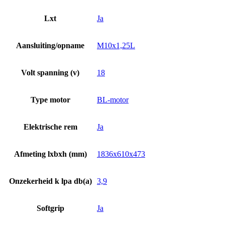
Lxt
Ja
Aansluiting/opname
M10x1,25L
Volt spanning (v)
18
Type motor
BL-motor
Elektrische rem
Ja
Afmeting lxbxh (mm)
1836x610x473
Onzekerheid k lpa db(a)
3,9
Softgrip
Ja