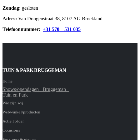
Zondag:
gesloten
Adres:
Van Dongenstraat 38, 8107 AG Broekland
Telefoonnummer:
+31 570 – 531 035
TUIN & PARK BRUGGEMAN
Home
Shows/opendagen - Bruggeman -
Tuin en Park
Wie zijn wij
Webwinkel/producten
Actie Folder
Occasions
Vacatures & nieuws