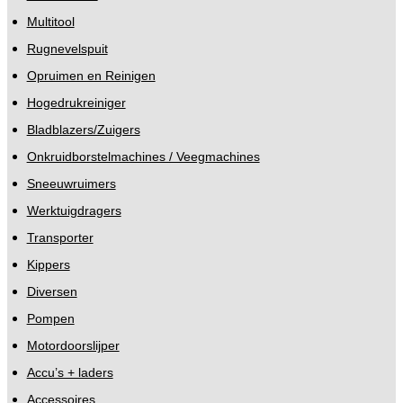
Multitool
Rugnevelspuit
Opruimen en Reinigen
Hogedrukreiniger
Bladblazers/Zuigers
Onkruidborstelmachines / Veegmachines
Sneeuwruimers
Werktuigdragers
Transporter
Kippers
Diversen
Pompen
Motordoorslijper
Accu’s + laders
Accessoires