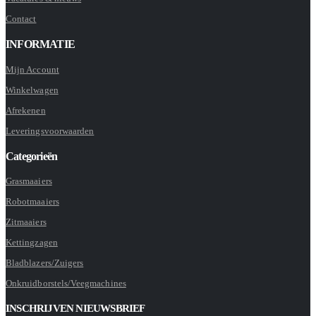
Contact
INFORMATIE
Mijn Account
Winkelwagen
Afrekenen
Leveringsvoorwaarden
Categorieën
Grasmaaiers
Robotmaaiers
Zitmaaiers
Kettingzagen
Bladblazers/Zuigers
Onkruidborstels/Veegmachines
INSCHRIJVEN NIEUWSBRIEF