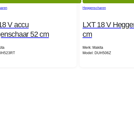
aren
Heggenscharen
18 V accu
LXT 18 V Hegge
enschaar 52 cm
cm
ita
Merk: Makita
DUH523RT
Model: DUH506Z