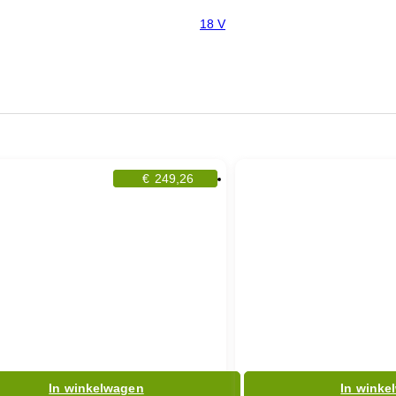
18 V
€
249,26
In winkelwagen
In winke