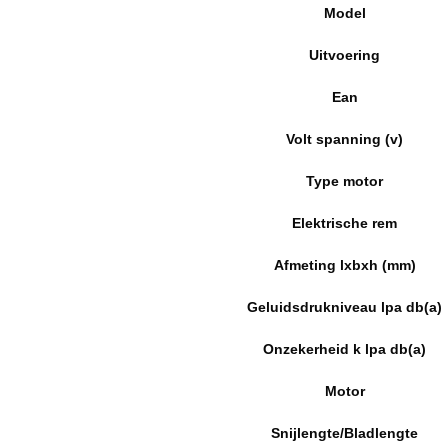
Model
Uitvoering
Ean
Volt spanning (v)
Type motor
Elektrische rem
Afmeting lxbxh (mm)
Geluidsdrukniveau lpa db(a)
Onzekerheid k lpa db(a)
Motor
Snijlengte/Bladlengte