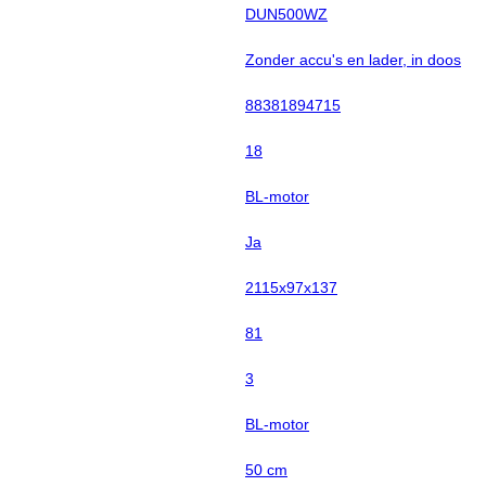
DUN500WZ
Zonder accu's en lader, in doos
88381894715
18
BL-motor
Ja
2115x97x137
81
3
BL-motor
50 cm