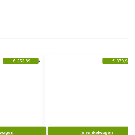
€
252,89
€
379,94
lwagen
In winkelwagen