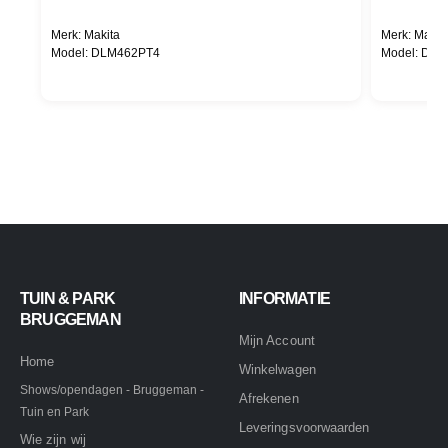
Merk: Makita
Merk: Makit
Model: DLM462PT4
Model: DL
TUIN & PARK
INFORMATIE
BRUGGEMAN
Mijn Account
Home
Winkelwagen
Shows/opendagen - Bruggeman -
Afrekenen
Tuin en Park
Leveringsvoorwaarden
Wie zijn wij