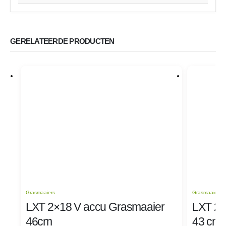
GERELATEERDE PRODUCTEN
Grasmaaiers
Grasmaaiers
LXT 2×18 V accu Grasmaaier
LXT 2×
46cm
43 cm