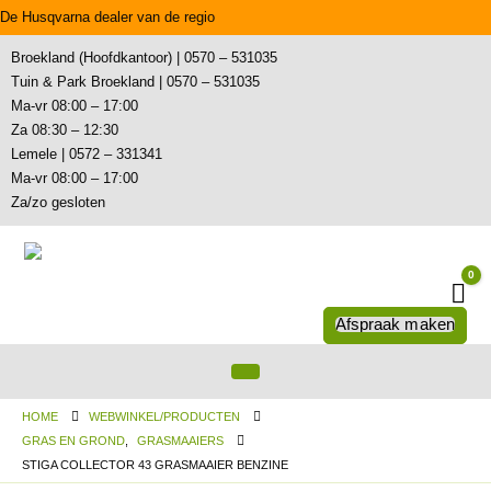
De Husqvarna dealer van de regio
Broekland (Hoofdkantoor) | 0570 – 531035
Tuin & Park Broekland | 0570 – 531035
Ma-vr 08:00 – 17:00
Za 08:30 – 12:30
Lemele | 0572 – 331341
Ma-vr 08:00 – 17:00
Za/zo gesloten
0
Wi
Afspraak maken
HOME
WEBWINKEL/PRODUCTEN
GRAS EN GROND
,
GRASMAAIERS
STIGA COLLECTOR 43 GRASMAAIER BENZINE