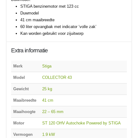
STIGA benzinemotor met 123 cc
Duwmodel
41 cm maaibreedte
60 liter opvangbak met indicator ‘volle zak’
Kan worden gebruikt voor zijuitworp
Extra informatie
Merk
Stiga
Model
COLLECTOR 43
Gewicht
25 kg
Maaibreedte
41 cm
Maaihoogte
22 – 65 mm
Motor
ST 120 OHV Autochoke Powered by STIGA
Vermogen
1.9 kW