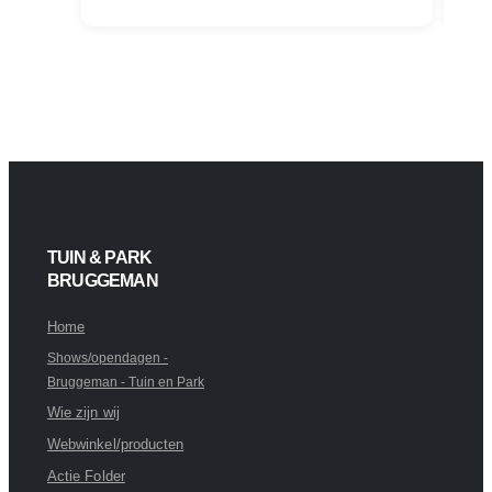
TUIN & PARK
BRUGGEMAN
Home
Shows/opendagen -
Bruggeman - Tuin en Park
Wie zijn wij
Webwinkel/producten
Actie Folder