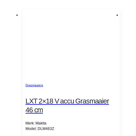
Grasmaaiers
Grasma
LXT 2×18 V accu Grasmaaier
LXT
46 cm
46
Merk: Makita
Merk:
Model: DLM463Z
Mode