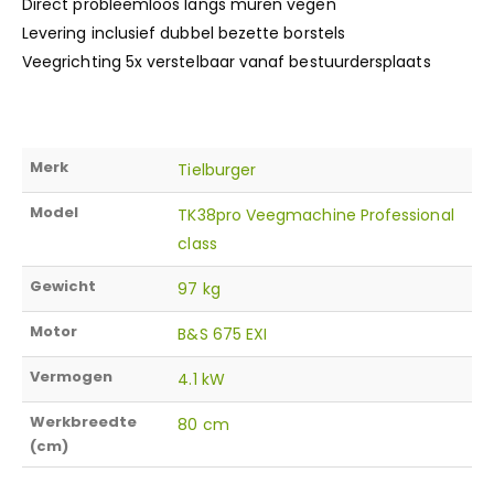
Direct probleemloos langs muren vegen
Levering inclusief dubbel bezette borstels
Veegrichting 5x verstelbaar vanaf bestuurdersplaats
Merk
Tielburger
Model
TK38pro Veegmachine Professional
class
Gewicht
97 kg
Motor
B&S 675 EXI
Vermogen
4.1 kW
Werkbreedte
80 cm
(cm)