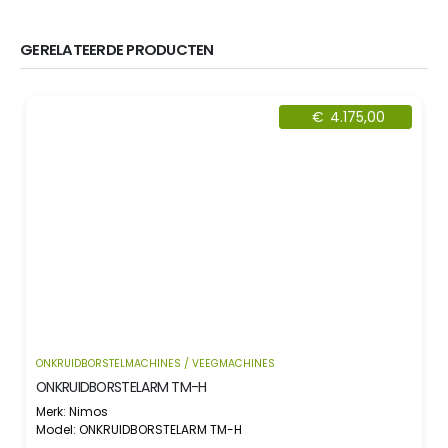
GERELATEERDE PRODUCTEN
€
4.175,00
ONKRUIDBORSTELMACHINES / VEEGMACHINES
ONKRUIDBORSTELARM TM-H
Merk: Nimos
M
Model: ONKRUIDBORSTELARM TM-H