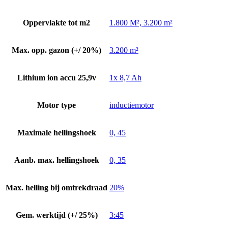
Oppervlakte tot m2
1.800 M², 3.200 m²
Max. opp. gazon (+/ 20%)
3.200 m²
Lithium ion accu 25,9v
1x 8,7 Ah
Motor type
inductiemotor
Maximale hellingshoek
0, 45
Aanb. max. hellingshoek
0, 35
Max. helling bij omtrekdraad
20%
Gem. werktijd (+/ 25%)
3:45