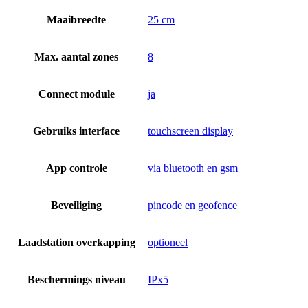
Maaibreedte
25 cm
Max. aantal zones
8
Connect module
ja
Gebruiks interface
touchscreen display
App controle
via bluetooth en gsm
Beveiliging
pincode en geofence
Laadstation overkapping
optioneel
Beschermings niveau
IPx5