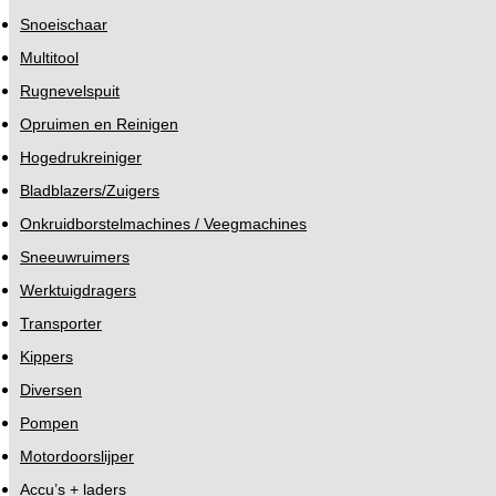
Snoeischaar
Multitool
Rugnevelspuit
Opruimen en Reinigen
Hogedrukreiniger
Bladblazers/Zuigers
Onkruidborstelmachines / Veegmachines
Sneeuwruimers
Werktuigdragers
Transporter
Kippers
Diversen
Pompen
Motordoorslijper
Accu’s + laders