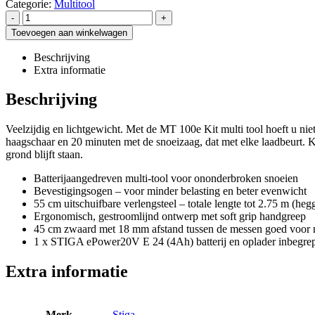
Categorie:
Multitool
-
+
Toevoegen aan winkelwagen
Beschrijving
Extra informatie
Beschrijving
Veelzijdig en lichtgewicht. Met de MT 100e Kit multi tool hoeft u n
haagschaar en 20 minuten met de snoeizaag, dat met elke laadbeurt. Kli
grond blijft staan.
Batterijaangedreven multi-tool voor ononderbroken snoeien
Bevestigingsogen – voor minder belasting en beter evenwicht
55 cm uitschuifbare verlengsteel – totale lengte tot 2.75 m (he
Ergonomisch, gestroomlijnd ontwerp met soft grip handgreep
45 cm zwaard met 18 mm afstand tussen de messen goed voor 
1 x STIGA ePower20V E 24 (4Ah) batterij en oplader inbegre
Extra informatie
Merk
Stiga