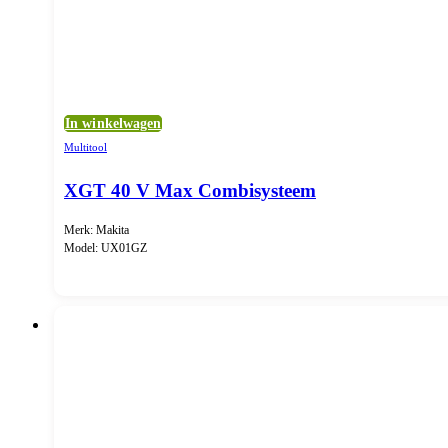
In winkelwagen
Multitool
XGT 40 V Max Combisysteem
Merk: Makita
Model: UX01GZ