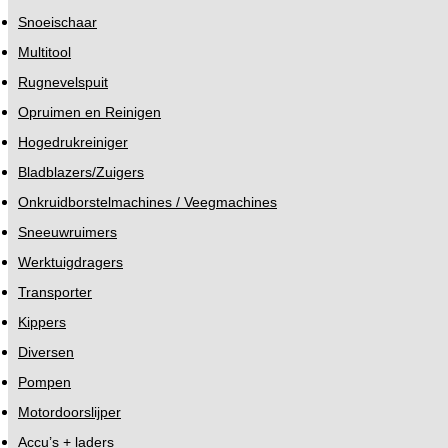
Snoeischaar
Multitool
Rugnevelspuit
Opruimen en Reinigen
Hogedrukreiniger
Bladblazers/Zuigers
Onkruidborstelmachines / Veegmachines
Sneeuwruimers
Werktuigdragers
Transporter
Kippers
Diversen
Pompen
Motordoorslijper
Accu’s + laders