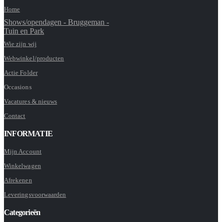
Home
Shows/opendagen - Bruggeman -
Tuin en Park
Wie zijn wij
Webwinkel/producten
Actie Folder
Occasions
Vacatures & nieuws
Contact
INFORMATIE
Mijn Account
Winkelwagen
Afrekenen
Leveringsvoorwaarden
Categorieën