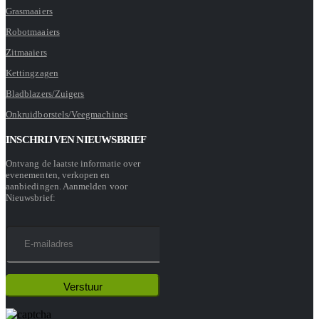
Grasmaaiers
Robotmaaiers
Zitmaaiers
Kettingzagen
Bladblazers/Zuigers
Onkruidborstels/Veegmachines
INSCHRIJVEN NIEUWSBRIEF
Ontvang de laatste informatie over
evenementen, verkopen en
aanbiedingen. Aanmelden voor
Nieuwsbrief: