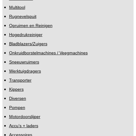
Multitool
Rugnevelspuit
Opruimen en Reinigen
Hogedrukreiniger
Bladblazers/Zuigers
Onkruidborstelmachines / Veegmachines
Sneeuwruimers
Werktuigdragers
Transporter
Kippers
Diversen
Pompen
Motordoorslijper
Accu’s + laders
Accessoires